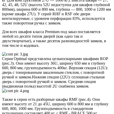
кг (для конструктивов 27U — 1000 кг). Высота шкафа — 27,
42, 45, 48, 52U (высота 52U недоступна для шкафов глубиной
800мм), ширина 600 и 800 мм, глубина — 800, 1000 и 1200 мм
(кроме шкафа 27U). У серий RHF и RSF обе двери
вентилируемые, с уровнем перфорации 83%, используется
также поворотная ручка с замком.
Для всех шкафов класса Premium под заказ поставляется
любой из десяти типов дверей (как одно так и
двухстворчатые), а также десяток разновидностей замков, в
том числе и кодовых.
Серия Optimal представлена цельносварными шкафами ROP
(рис.3). Они имеют высоту 36U, ширину 650 мм и глубину
600, 800 мм, грузоподъемность 400кг. Верхняя секция (12U):
дверь с тонированным закаленным стеклом, с поворотной
ручкой и замком.Нижняя секция (22U): сплошная стальная
дверь с поворотной ручкой и замком. Средняя секция
(выдвижная полка) высотой 2U снабжена замком.
Также в серии есть разборные шкафы RMF (рис.4). Они
имеют высоту от 21 до 45U, ширину 600 и 800 мм и глубину
600, 800, 1000 мм. Грузоподъемность в стандартном
исполнении составляет 400 кг, с RMF - BRACE 500 кг.